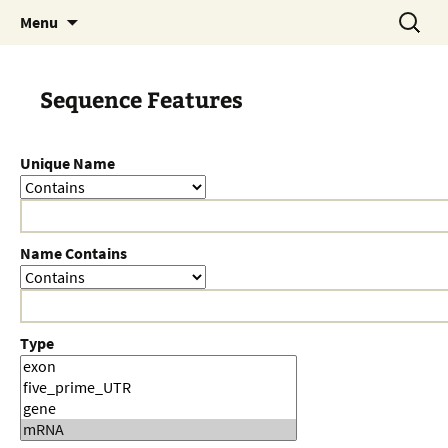
Skip
Search
Menu
to
for:
content
Sequence Features
Unique Name
Name Contains
Type