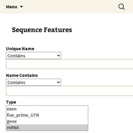
Skip
Search
Menu
to
for:
content
Sequence Features
Unique Name
Name Contains
Type