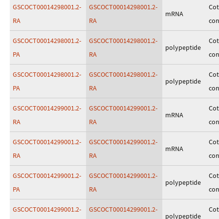
GSCOCT00014298001.2-
GSCOCT00014298001.2-
Cot
mRNA
RA
RA
con
GSCOCT00014298001.2-
GSCOCT00014298001.2-
Cot
polypeptide
PA
RA
con
GSCOCT00014298001.2-
GSCOCT00014298001.2-
Cot
polypeptide
PA
RA
con
GSCOCT00014299001.2-
GSCOCT00014299001.2-
Cot
mRNA
RA
RA
con
GSCOCT00014299001.2-
GSCOCT00014299001.2-
Cot
mRNA
RA
RA
con
GSCOCT00014299001.2-
GSCOCT00014299001.2-
Cot
polypeptide
PA
RA
con
GSCOCT00014299001.2-
GSCOCT00014299001.2-
Cot
polypeptide