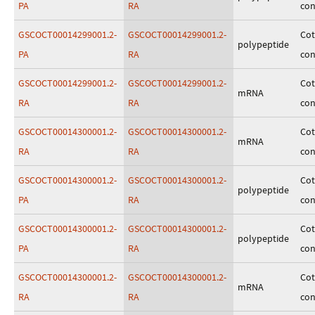
PA
RA
con
GSCOCT00014299001.2-
GSCOCT00014299001.2-
Cot
polypeptide
PA
RA
con
GSCOCT00014299001.2-
GSCOCT00014299001.2-
Cot
mRNA
RA
RA
con
GSCOCT00014300001.2-
GSCOCT00014300001.2-
Cot
mRNA
RA
RA
con
GSCOCT00014300001.2-
GSCOCT00014300001.2-
Cot
polypeptide
PA
RA
con
GSCOCT00014300001.2-
GSCOCT00014300001.2-
Cot
polypeptide
PA
RA
con
GSCOCT00014300001.2-
GSCOCT00014300001.2-
Cot
mRNA
RA
RA
con