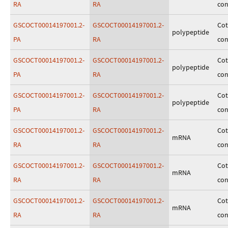
RA
RA
con
GSCOCT00014197001.2-
GSCOCT00014197001.2-
Cot
polypeptide
PA
RA
con
GSCOCT00014197001.2-
GSCOCT00014197001.2-
Cot
polypeptide
PA
RA
con
GSCOCT00014197001.2-
GSCOCT00014197001.2-
Cot
polypeptide
PA
RA
con
GSCOCT00014197001.2-
GSCOCT00014197001.2-
Cot
mRNA
RA
RA
con
GSCOCT00014197001.2-
GSCOCT00014197001.2-
Cot
mRNA
RA
RA
con
GSCOCT00014197001.2-
GSCOCT00014197001.2-
Cot
mRNA
RA
RA
con