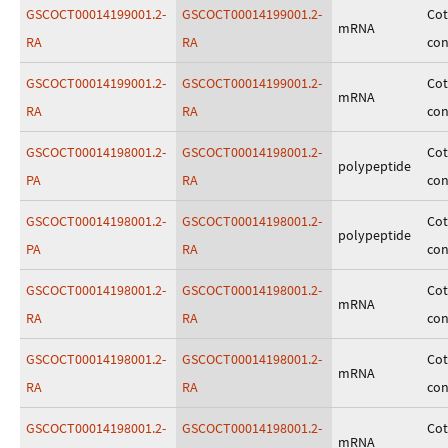
GSCOCT00014199001.2-
GSCOCT00014199001.2-
Cot
mRNA
RA
RA
con
GSCOCT00014199001.2-
GSCOCT00014199001.2-
Cot
mRNA
RA
RA
con
GSCOCT00014198001.2-
GSCOCT00014198001.2-
Cot
polypeptide
PA
RA
con
GSCOCT00014198001.2-
GSCOCT00014198001.2-
Cot
polypeptide
PA
RA
con
GSCOCT00014198001.2-
GSCOCT00014198001.2-
Cot
mRNA
RA
RA
con
GSCOCT00014198001.2-
GSCOCT00014198001.2-
Cot
mRNA
RA
RA
con
GSCOCT00014198001.2-
GSCOCT00014198001.2-
Cot
mRNA