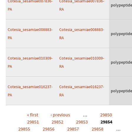
Cotesia_sesamiae007836-
Cotesia_sesamiae007836-
polypeptid
PA
RA
Cotesia_sesamiae008883-
Cotesia_sesamiae008883-
polypeptid
PA
RA
Cotesia_sesamiae010309-
Cotesia_sesamiae010309-
polypeptid
PA
RA
Cotesia_sesamiae016237-
Cotesia_sesamiae016237-
polypeptid
PA
RA
« first
‹ previous
…
29850
Pages
29851
29852
29853
29854
29855
29856
29857
29858
…