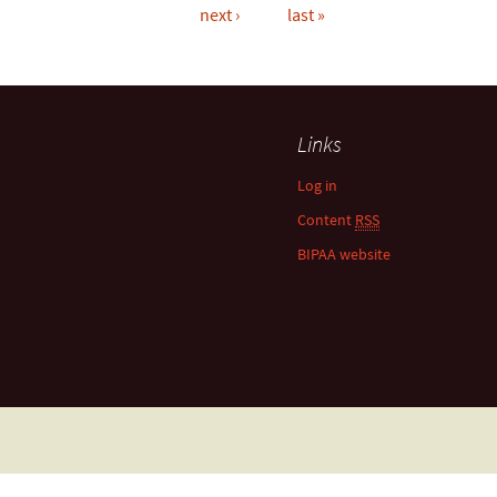
next ›
last »
Links
Log in
Content
RSS
BIPAA website