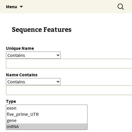
Skip
Search
Menu
to
for:
content
Sequence Features
Unique Name
Name Contains
Type