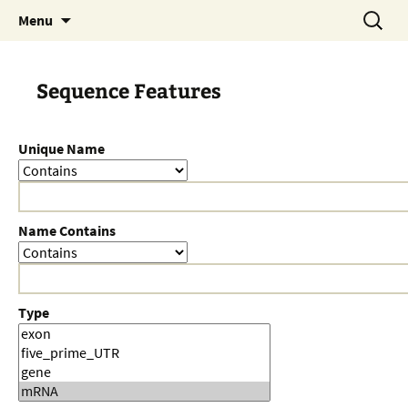
Skip
Search
Menu
to
for:
content
Sequence Features
Unique Name
Name Contains
Type