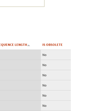
EQUENCE LENGTH
IS OBSOLETE
No
No
No
No
No
No