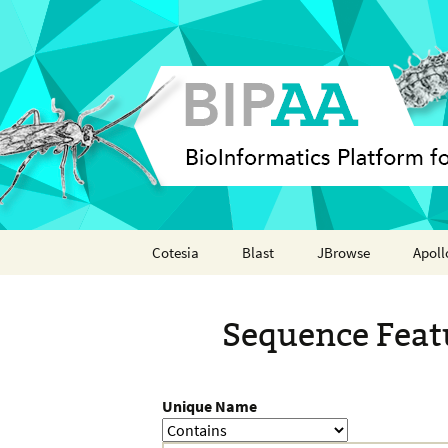
Skip
Cotesia
Blast
JBrowse
Apoll
to
content
Analyses
Annot
Sequence Feat
Features
Organisms
Unique Name