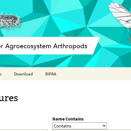
o
Download
BIPAA
ation report
AphidBase
ures
ParWaspDB
LepidoDB
Name Contains
Coleoptera