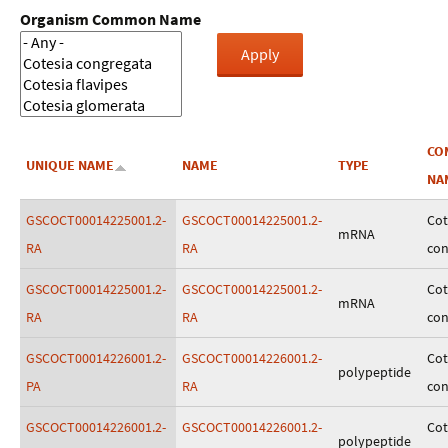
Organism Common Name
CO
UNIQUE NAME
NAME
TYPE
NA
GSCOCT00014225001.2-
GSCOCT00014225001.2-
Cot
mRNA
RA
RA
con
GSCOCT00014225001.2-
GSCOCT00014225001.2-
Cot
mRNA
RA
RA
con
GSCOCT00014226001.2-
GSCOCT00014226001.2-
Cot
polypeptide
PA
RA
con
GSCOCT00014226001.2-
GSCOCT00014226001.2-
Cot
polypeptide