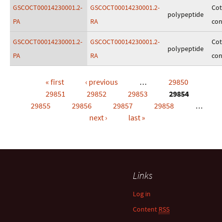
GSCOCT00014230001.2-
GSCOCT00014230001.2-
Cot
polypeptide
PA
RA
con
GSCOCT00014230001.2-
GSCOCT00014230001.2-
Cot
polypeptide
PA
RA
con
« first
‹ previous
…
29850
Pages
29851
29852
29853
29854
29855
29856
29857
29858
…
next ›
last »
Links
Log in
Content
RSS