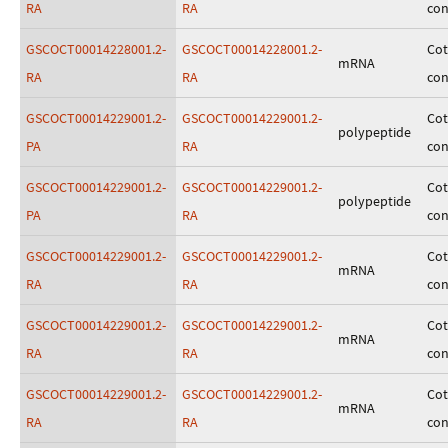
RA
RA
con
GSCOCT00014228001.2-
GSCOCT00014228001.2-
Cot
mRNA
RA
RA
con
GSCOCT00014229001.2-
GSCOCT00014229001.2-
Cot
polypeptide
PA
RA
con
GSCOCT00014229001.2-
GSCOCT00014229001.2-
Cot
polypeptide
PA
RA
con
GSCOCT00014229001.2-
GSCOCT00014229001.2-
Cot
mRNA
RA
RA
con
GSCOCT00014229001.2-
GSCOCT00014229001.2-
Cot
mRNA
RA
RA
con
GSCOCT00014229001.2-
GSCOCT00014229001.2-
Cot
mRNA
RA
RA
con