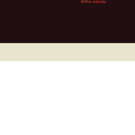
BIPAA website