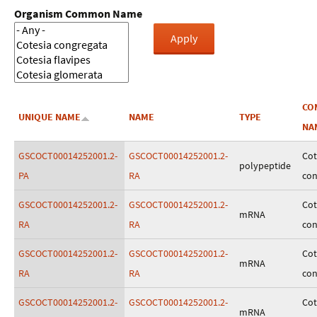
Organism Common Name
CO
UNIQUE NAME
NAME
TYPE
NA
GSCOCT00014252001.2-
GSCOCT00014252001.2-
Cot
polypeptide
PA
RA
con
GSCOCT00014252001.2-
GSCOCT00014252001.2-
Cot
mRNA
RA
RA
con
GSCOCT00014252001.2-
GSCOCT00014252001.2-
Cot
mRNA
RA
RA
con
GSCOCT00014252001.2-
GSCOCT00014252001.2-
Cot
mRNA