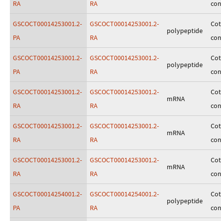
RA
RA
con
GSCOCT00014253001.2-
GSCOCT00014253001.2-
Cot
polypeptide
PA
RA
con
GSCOCT00014253001.2-
GSCOCT00014253001.2-
Cot
polypeptide
PA
RA
con
GSCOCT00014253001.2-
GSCOCT00014253001.2-
Cot
mRNA
RA
RA
con
GSCOCT00014253001.2-
GSCOCT00014253001.2-
Cot
mRNA
RA
RA
con
GSCOCT00014253001.2-
GSCOCT00014253001.2-
Cot
mRNA
RA
RA
con
GSCOCT00014254001.2-
GSCOCT00014254001.2-
Cot
polypeptide
PA
RA
con