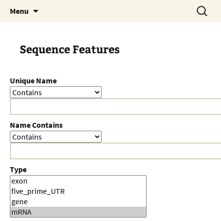
Skip
Search
Menu
to
for:
content
Sequence Features
Unique Name
Name Contains
Type