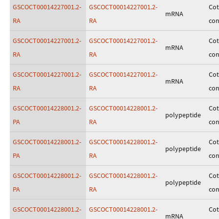
GSCOCT00014227001.2-
GSCOCT00014227001.2-
Cot
mRNA
RA
RA
con
GSCOCT00014227001.2-
GSCOCT00014227001.2-
Cot
mRNA
RA
RA
con
GSCOCT00014227001.2-
GSCOCT00014227001.2-
Cot
mRNA
RA
RA
con
GSCOCT00014228001.2-
GSCOCT00014228001.2-
Cot
polypeptide
PA
RA
con
GSCOCT00014228001.2-
GSCOCT00014228001.2-
Cot
polypeptide
PA
RA
con
GSCOCT00014228001.2-
GSCOCT00014228001.2-
Cot
polypeptide
PA
RA
con
GSCOCT00014228001.2-
GSCOCT00014228001.2-
Cot
mRNA