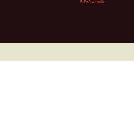
BIPAA website