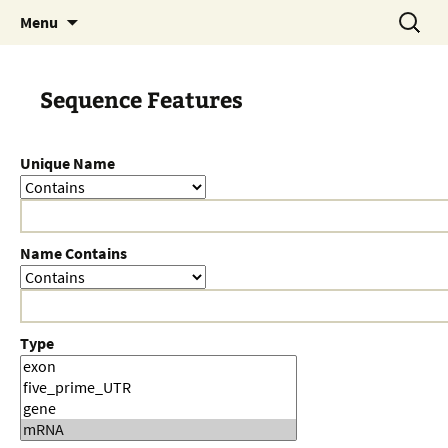
Skip
Search
Menu
to
for:
content
Sequence Features
Unique Name
Name Contains
Type