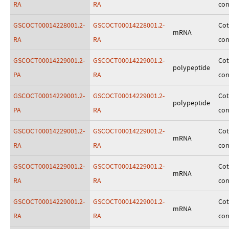
RA
RA
con
GSCOCT00014228001.2-
GSCOCT00014228001.2-
Cot
mRNA
RA
RA
con
GSCOCT00014229001.2-
GSCOCT00014229001.2-
Cot
polypeptide
PA
RA
con
GSCOCT00014229001.2-
GSCOCT00014229001.2-
Cot
polypeptide
PA
RA
con
GSCOCT00014229001.2-
GSCOCT00014229001.2-
Cot
mRNA
RA
RA
con
GSCOCT00014229001.2-
GSCOCT00014229001.2-
Cot
mRNA
RA
RA
con
GSCOCT00014229001.2-
GSCOCT00014229001.2-
Cot
mRNA
RA
RA
con