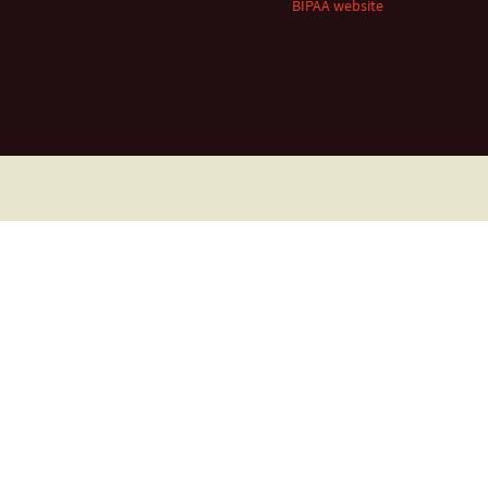
BIPAA website