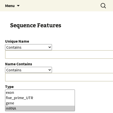
Skip
Search
Menu
to
for:
content
Sequence Features
Unique Name
Name Contains
Type