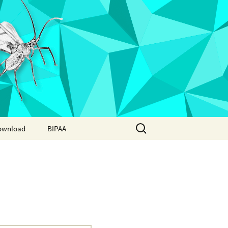
Search
ownload
BIPAA
for:
AphidBase
ParWaspDB
LepidoDB
Coleoptera