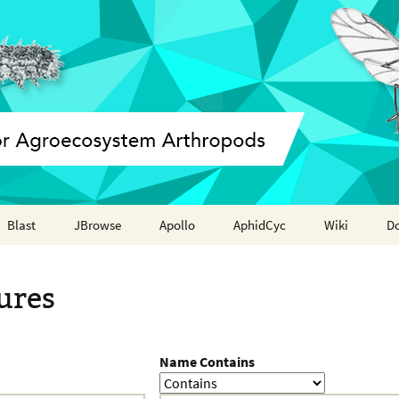
Blast
JBrowse
Apollo
AphidCyc
Wiki
D
Annotation report
ures
Name Contains