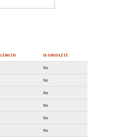
Crustacea
Galaxy
BIPAA account
 LENGTH
IS OBSOLETE
No
No
No
No
No
No