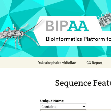
Skip
Daktulosphaira vitifoliae
GO Report
to
content
Analyses
Sequence Feat
Features
Organisms
Unique Name