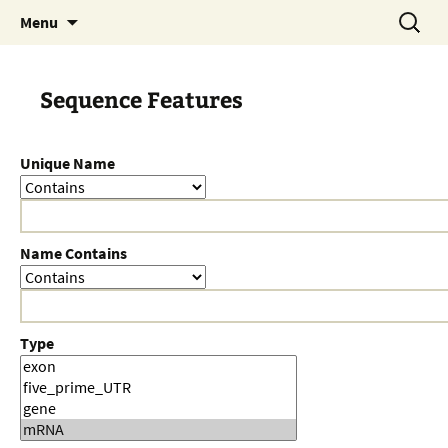
Skip
Search
Menu
to
for:
content
Sequence Features
Unique Name
Name Contains
Type