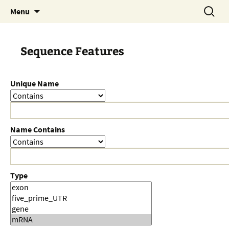
Skip
Search
Menu
to
for:
content
Sequence Features
Unique Name
Name Contains
Type