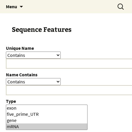
Skip
Search
Menu
to
for:
content
Sequence Features
Unique Name
Name Contains
Type