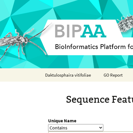
Skip
Daktulosphaira vitifoliae
GO Report
to
content
Analyses
Sequence Feat
Features
Organisms
Unique Name