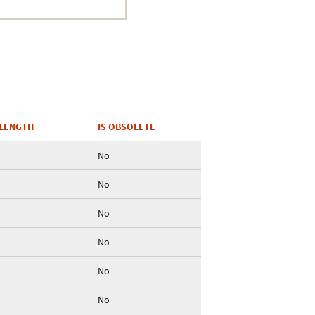
Crustacea
Galaxy
BIPAA account
LENGTH
IS OBSOLETE
No
No
No
No
No
No