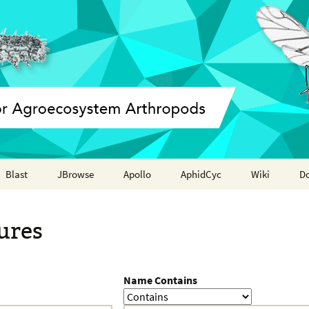
Blast
JBrowse
Apollo
AphidCyc
Wiki
D
Annotation report
ures
Name Contains