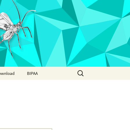
Search
ownload
BIPAA
for:
AphidBase
ParWaspDB
LepidoDB
Coleoptera