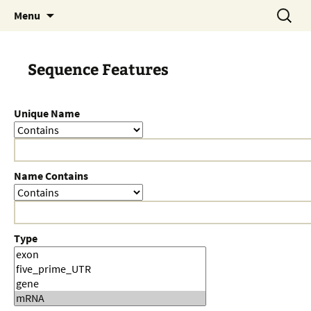
Skip
Search
Menu
to
for:
content
Sequence Features
Unique Name
Name Contains
Type