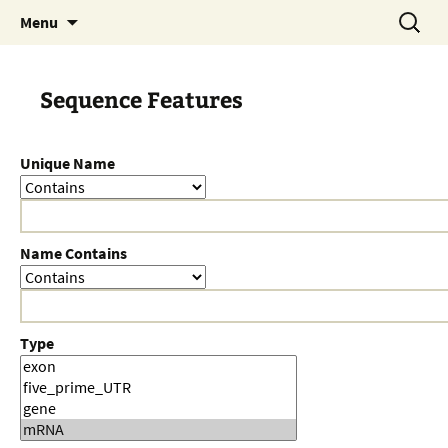
Skip
Search
Menu
to
for:
content
Sequence Features
Unique Name
Name Contains
Type