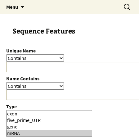
Skip
Search
Menu
to
for:
content
Sequence Features
Unique Name
Name Contains
Type