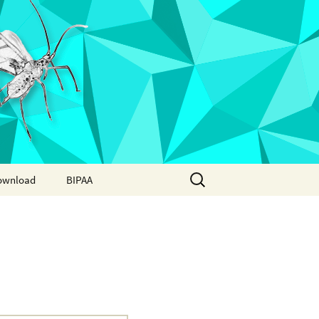
Search
ownload
BIPAA
for:
AphidBase
ParWaspDB
LepidoDB
Coleoptera