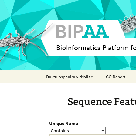
Skip
Daktulosphaira vitifoliae
GO Report
to
content
Analyses
Sequence Feat
Features
Organisms
Unique Name