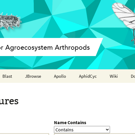
Blast
JBrowse
Apollo
AphidCyc
Wiki
D
Annotation report
ures
Name Contains