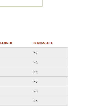
Crustacea
Galaxy
BIPAA account
 LENGTH
IS OBSOLETE
No
No
No
No
No
No