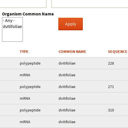
Organism Common Name
TYPE
COMMON NAME
SEQUENCE
polypeptide
dvitifoliae
228
mRNA
dvitifoliae
polypeptide
dvitifoliae
271
mRNA
dvitifoliae
polypeptide
dvitifoliae
310
mRNA
dvitifoliae