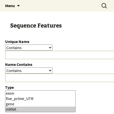
Skip
Search
Menu
to
for:
content
Sequence Features
Unique Name
Name Contains
Type