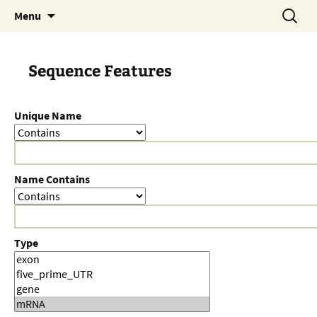
Skip
Search
Menu
to
for:
content
Sequence Features
Unique Name
Name Contains
Type