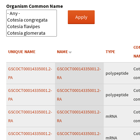
Organism Common Name
CO
UNIQUE NAME
NAME
TYPE
NA
GSCOCT00014335001.2-
GSCOCT00014335001.2-
Cot
polypeptide
PA
RA
con
GSCOCT00014335001.2-
GSCOCT00014335001.2-
Cot
polypeptide
PA
RA
con
GSCOCT00014335001.2-
GSCOCT00014335001.2-
Cot
mRNA
RA
RA
con
GSCOCT00014335001.2-
GSCOCT00014335001.2-
Cot
mRNA