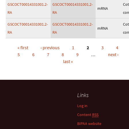
GSCOCT00014331001.2-
GSCOCT00014331001.2-
Cot
mRNA
RA
RA
con
GSCOCT00014331001.2-
GSCOCT00014331001.2-
Cot
mRNA
RA
RA
con
« first
‹ previous
1
2
3
4
Pages
5
6
7
8
9
…
next ›
last »
Links
Log in
Content
RSS
BIPAA website