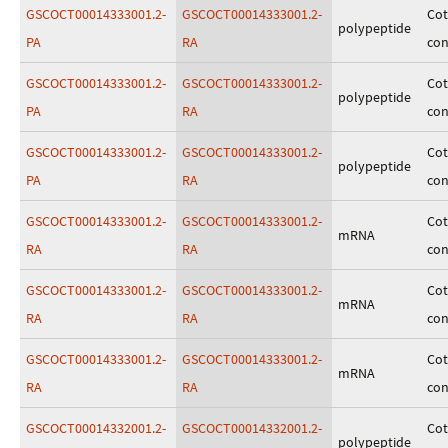
GSCOCT00014333001.2-
GSCOCT00014333001.2-
Cot
polypeptide
PA
RA
con
GSCOCT00014333001.2-
GSCOCT00014333001.2-
Cot
polypeptide
PA
RA
con
GSCOCT00014333001.2-
GSCOCT00014333001.2-
Cot
polypeptide
PA
RA
con
GSCOCT00014333001.2-
GSCOCT00014333001.2-
Cot
mRNA
RA
RA
con
GSCOCT00014333001.2-
GSCOCT00014333001.2-
Cot
mRNA
RA
RA
con
GSCOCT00014333001.2-
GSCOCT00014333001.2-
Cot
mRNA
RA
RA
con
GSCOCT00014332001.2-
GSCOCT00014332001.2-
Cot
polypeptide