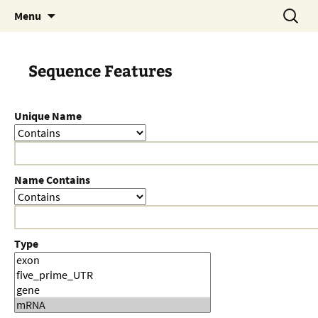
Skip
Search
Menu
to
for:
content
Sequence Features
Unique Name
Name Contains
Type