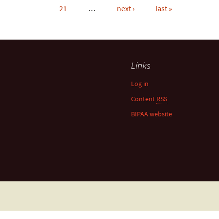
21
…
next ›
last »
Links
Log in
Content
RSS
BIPAA website