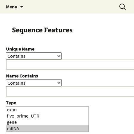
Skip
Search
Menu
to
for:
content
Sequence Features
Unique Name
Name Contains
Type