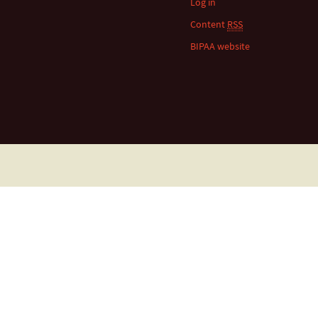
Log in
Content
RSS
BIPAA website