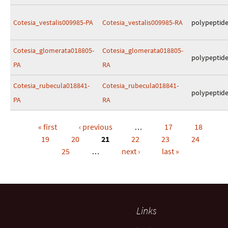
Cotesia_vestalis009985-PA
Cotesia_vestalis009985-RA
polypeptid
Cotesia_glomerata018805-
Cotesia_glomerata018805-
polypeptid
PA
RA
Cotesia_rubecula018841-
Cotesia_rubecula018841-
polypeptid
PA
RA
« first
‹ previous
…
17
18
Pages
19
20
21
22
23
24
25
…
next ›
last »
Links