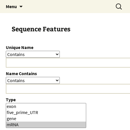
Skip
Search
Menu
to
for:
content
Sequence Features
Unique Name
Name Contains
Type