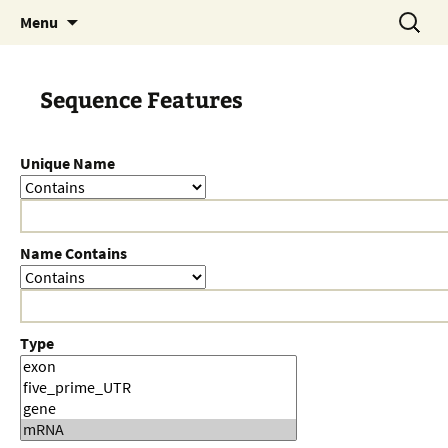
Skip
Search
Menu
to
for:
content
Sequence Features
Unique Name
Name Contains
Type