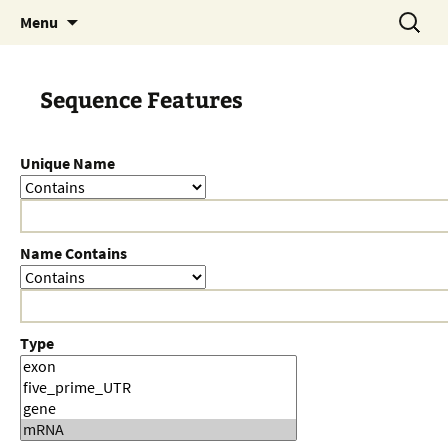
Skip
Search
Menu
to
for:
content
Sequence Features
Unique Name
Name Contains
Type