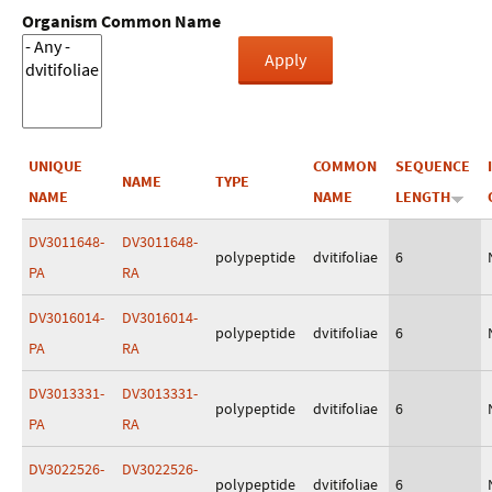
Organism Common Name
UNIQUE
COMMON
SEQUENCE
NAME
TYPE
NAME
NAME
LENGTH
DV3011648-
DV3011648-
polypeptide
dvitifoliae
6
PA
RA
DV3016014-
DV3016014-
polypeptide
dvitifoliae
6
PA
RA
DV3013331-
DV3013331-
polypeptide
dvitifoliae
6
PA
RA
DV3022526-
DV3022526-
polypeptide
dvitifoliae
6