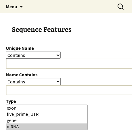
Skip
Search
Menu
to
for:
content
Sequence Features
Unique Name
Name Contains
Type