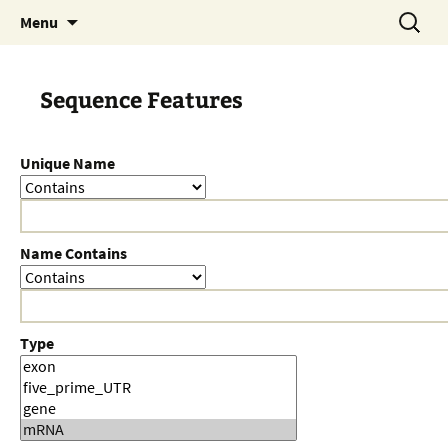
Skip
Search
Menu
to
for:
content
Sequence Features
Unique Name
Name Contains
Type