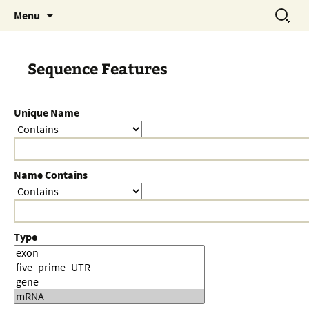
Skip
Search
Menu
to
for:
content
Sequence Features
Unique Name
Name Contains
Type